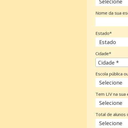
Nome da sua esc
Estado*
Cidade*
Cidade*
Cidade *
Escola pública o
Tem LIV na sua 
Total de alunos 