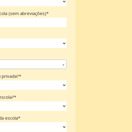
ola (sem abreviações)*
u privada?*
escola?*
da escola*