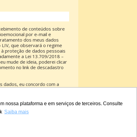
cebimento de conteúdos sobre
ioemocional por e-mail e
 tratamento dos meus dados
o LIV, que observará o regime
el à proteção de dados pessoais
tadamente a Lei 13.709/2018 –
eu mude de ideia, poderei clicar
omento no link de descadastro
s dados, eu concordo com a
acidade
.
m nossa plataforma e em serviços de terceiros. Consulte
BAIXAR E-BOOK
nk
Saiba mais