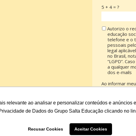
5 + 4 = ?
Autorizo o re
educação soc
telefone e o
pessoais pel
legal aplicáv
no Brasil, no
“LGPD”. Caso 
a qualquer m
dos e-mails
Ao informar meu
Política de Priv
is relevante ao analisar e personalizar conteúdos e anúncios e
 Privacidade de Dados do Grupo Salta Educação clicando no li
Recusar Cookies
Aceitar Cookies